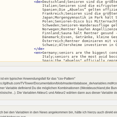
<
de
>
Deutschland;Senioren sind die größte
                    Italien;Senioren sind die eifrigsten
                    Spanien;Die „Abuelos“ gelten offizie
                    Frankreich;Senioren sind die größten
                    Japan;Morgengymnastik im Park hält S
                    Polen;Senioren-Disco bis Mitternacht
                    Schweden;Senioren-Wanderausflüge gel
                    Norwegen;Rentner kaufen Angellizenze
                    Finnland;Sauna hält Rentner gesund -
                    Dänemark;Essen, Getränke, kleine Ges
                    Österreich;Rentner dominieren mit vi
                    Schweiz;Altersheime investieren in G
</
de
>
<
en
>
Germany;seniors are the biggest cons
                    Italy;seniors are the most avid bocc
                    Spain;the "abuelos" officially repre
                    France;seniors are the biggest consu
                    Japan;mornings in the park keep seni
                    Poland;senior discos until midnight 
                    Sweden;senior hiking trips are treat
ist ein typischer Anwendungsfall für das "csv-Pattern"
                    Norway;pensioners buy fishing licens
tps://github.com/TVTower/Documentation/blob/master/database_de/variables.md#cs
                    Finland;saunas keep seniors healthy 
                    Denmark;eating, drinks, small gifts,
iner Variable definierst Du die möglichen Kombinationen (Westdeuschland;die Bun
                    Austria;seniors dominate traditional
zösische...). Die Variablen Akteur1 und Akteur2 wählen dann aus dieser Variable d
                    Switzerland;nursing homes invest in 
</
en
>
</
countries_csv
>
<
germany
>
<
all
>
${.csv:countries_csv:0}
</
all
>
ch bei den Variablen in den News angekommen bin, hätte ich hierzu auch direkt ei
</
germany
>
sieht bisher so aus