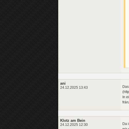
ani
Das 
24.12.2025 13:43
(ht
In e
frän
Klotz am Bein
Da i
24.12.2025 12:30
mir 