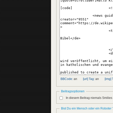
BBCode:
an
[url] Tag:
an
[img] 
Beitragsoptionen
In diesem Beitrag niemals Smilies
Bist Du ein Mensch oder ein Roboter 