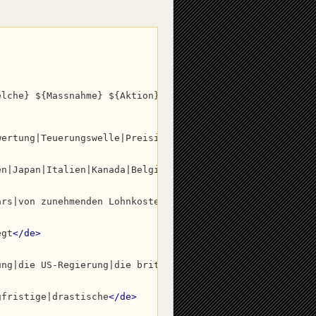
ty_max
=
"40"
fictional
=
"1"
 />
elche} ${Massnahme} ${Aktion}, um die andauernde Inflati
wertung|Teuerungswelle|Preisinflation|Kostenexplosion
</
d
en|Japan|Italien|Kanada|Belgien
</
de
>
ars|von zunehmenden Lohnkosten|hoher Staatsausgaben|der 
egt
</
de
>
ung|die US-Regierung|die britische Regierung|die japanis
gfristige|drastische
</
de
>