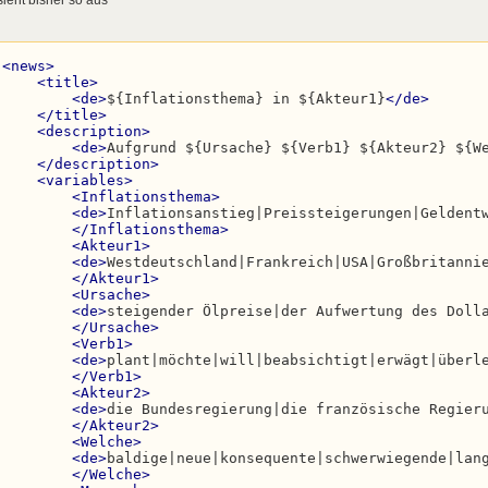
<
seniorsare
>
<
all
>
${.csv:countries_csv:1}
</
all
>
</
seniorsare
>
</
variables
>
<
news
>
<
data
genre
=
"0"
price
=
"1"
quality_min
=
"5"
quali
<
title
>
</
news
>
<
de
>
${Inflationsthema} in ${Akteur1}
</
de
>
</
title
>
<
description
>
<
de
>
Aufgrund ${Ursache} ${Verb1} ${Akteur2} ${W
</
description
>
<
variables
>
<
Inflationsthema
>
<
de
>
Inflationsanstieg|Preissteigerungen|Geldent
</
Inflationsthema
>
<
Akteur1
>
<
de
>
Westdeutschland|Frankreich|USA|Großbritanni
</
Akteur1
>
<
Ursache
>
<
de
>
steigender Ölpreise|der Aufwertung des Doll
</
Ursache
>
<
Verb1
>
<
de
>
plant|möchte|will|beabsichtigt|erwägt|überl
</
Verb1
>
<
Akteur2
>
<
de
>
die Bundesregierung|die französische Regier
</
Akteur2
>
<
Welche
>
<
de
>
baldige|neue|konsequente|schwerwiegende|lan
</
Welche
>