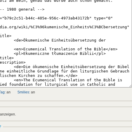
Tag:
an
Smilies:
an
 anzeigen.
?