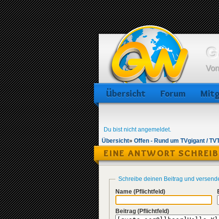
G
Von
Übersicht
Forum
Mitg
Du bist nicht angemeldet.
Übersicht
»
Offen - Rund um TVgigant / TV
EINE ANTWORT SCHREI
Schreibe deinen Beitrag und versend
Name
(Pflichtfeld)
Beitrag
(Pflichtfeld)