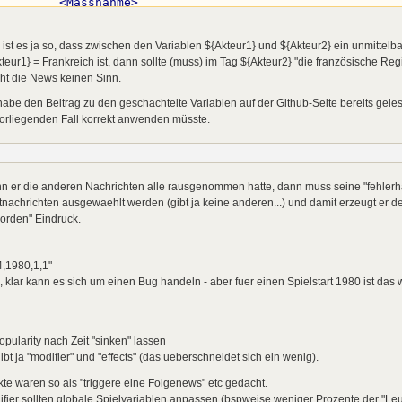
<
Massnahme
>
<
de
>
Maßnahmen zur Preisstabilisierung|Zinserhöh
</
Massnahme
>
<
Aktion
>
ist es ja so, dass zwischen den Variablen ${Akteur1} und ${Akteur2} ein unmitte
<
de
>
durchzusetzen|einzuleiten|auf den Weg zu br
teur1} = Frankreich ist, dann sollte (muss) im Tag ${Akteur2} "die französische 
</
Aktion
>
ht die News keinen Sinn.
<
Verb2
>
<
de
>
zu bekämpfen|in den Griff zu kriegen|zu sto
habe den Beitrag zu den geschachtelte Variablen auf der Github-Seite bereits gelese
</
Verb2
>
orliegenden Fall korrekt anwenden müsste.
<
Folgen
>
<
de
>
Verbraucher spüren steigende Kosten|Die Leb
</
Folgen
>
<
Ausblick
>
<
de
>
Eine Entspannung ist kurzfristig nicht zu e
 er die anderen Nachrichten alle rausgenommen hatte, dann muss seine "fehlerha
</
Ausblick
>
tnachrichten ausgewaehlt werden (gibt ja keine anderen...) und damit erzeugt er de
</
variables
>
</
news
>
orden" Eindruck.
4,1980,1,1"
 klar kann es sich um einen Bug handeln - aber fuer einen Spielstart 1980 ist das w
pularity nach Zeit "sinken" lassen
ibt ja "modifier" und "effects" (das ueberschneidet sich ein wenig).
kte waren so als "triggere eine Folgenews" etc gedacht.
fier sollten globale Spielvariablen anpassen (bspweise weniger Prozente der "L