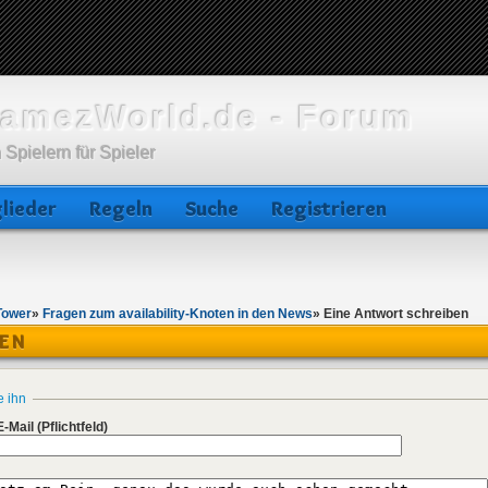
amezWorld.de - Forum
 Spielern für Spieler
lieder
Regeln
Suche
Registrieren
Tower
»
Fragen zum availability-Knoten in den News
»
Eine Antwort schreiben
BEN
e ihn
E-Mail
(Pflichtfeld)