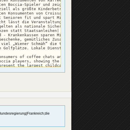
ßten Konsumenten von Kaffeekränzchen und Strickwaren|

ten Boccia-Spieler und zeigen der Jugend, wo's lang geht.
iell als größte Kinderbetreuungs-Industrie|

en Konsumenten von Croissants und Pastis-Schnaps in Café
 Senioren fit und spart Milliarden Gesundheitskosten|

cht lässt die Veranstaltungsindustrie boomen, und die Enk
elten als nationale Sicherheitstrainingseinheit|

zen statt Staatsanleihen|

 - Krankenkassen sparen Milliarden|

Geschenke, gemütliches Zusammensein - Hygge-Rentner kurbe
 viel „Wiener Schmäh“ die traditionellen Kaffeehäuser auc
n Golfplätze. Lokale Dienstleistungen, Gastronomie und To
nsumers of coffee chats and knitwear|

occia players, showing the youth how it's done - boccia m
resent the largest childcare industry|

sumers of café croissants and pastis|

niors fit and save billions in healthcare costs|

t boost the events industry, grandchildren included|

ated as national security training|

nses instead of government bonds|

y - health insurance saves billions|

s, and cozy gatherings - "hygge" seniors drive the domes
nal cafés with plenty of "Wiener Schmäh", and that not on
n golf - local services, gastronomy, and tourism benefit
 Bundesregierung|Frankreich;die