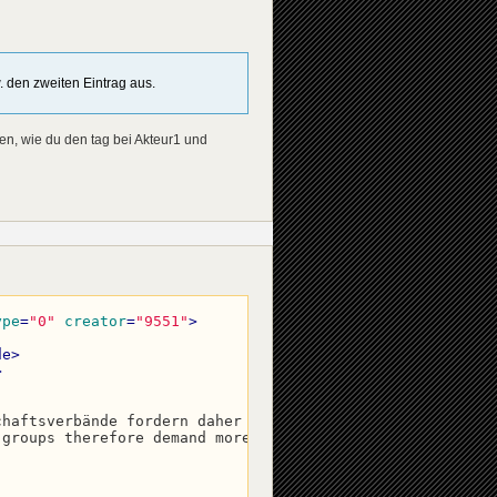
lity_max
=
"40"
fictional
=
"1"
 />
. den zweiten Eintrag aus.
gen, wie du den tag bei Akteur1 und
ype
=
"0"
creator
=
"9551"
>
de
>
>
chaftsverbände fordern daher mehr Rentnerrechte.
</
de
>
 groups therefore demand more pensioner rights.
</
en
>