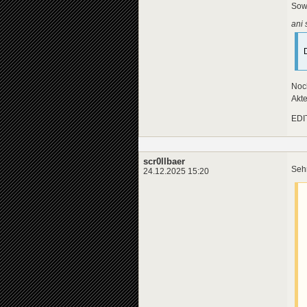
Sow
ani 
Noc
Akt
EDIT
scr0llbaer
Sehr
24.12.2025 15:20