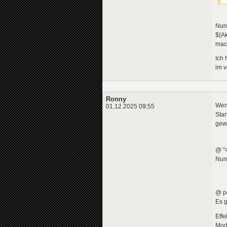
Nun 
${Ak
mac
Ich 
im v
Ronny
Wenn
01.12.2025 09:55
Star
gew
@ "
Nun,
@ po
Es g
Effe
Modi