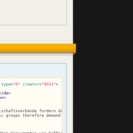
type
=
"0"
creator
=
"9551"
>
</
de
>
en
>
tschaftsverbände fordern daher mehr Rentnerrechte.
</
de
>
ic groups therefore demand more pensioner rights.
</
en
>