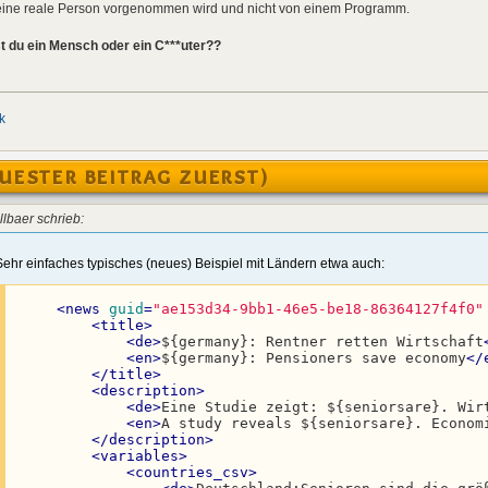
h eine reale Person vorgenommen wird und nicht von einem Programm.
t du ein Mensch oder ein C***uter??
k
UESTER BEITRAG ZUERST)
llbaer schrieb:
Sehr einfaches typisches (neues) Beispiel mit Ländern etwa auch:
<
news
guid
=
"ae153d34-9bb1-46e5-be18-86364127f4f0"
<
title
>
<
de
>
${germany}: Rentner retten Wirtschaft
<
en
>
${germany}: Pensioners save economy
</
</
title
>
<
description
>
<
de
>
Eine Studie zeigt: ${seniorsare}. Wir
<
en
>
A study reveals ${seniorsare}. Econom
</
description
>
<
variables
>
<
countries_csv
>