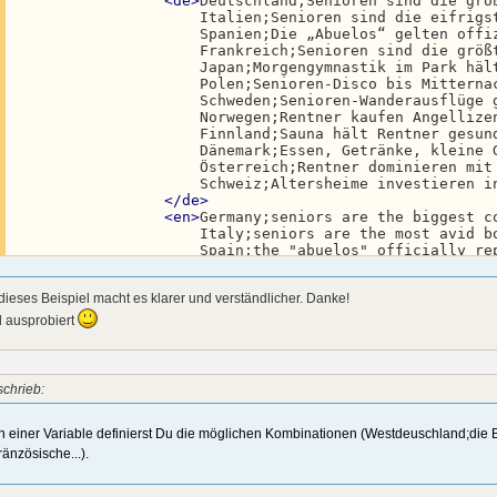
<
de
>
Deutschland;Senioren sind die grö
                    Italien;Senioren sind die eifrigs
                    Spanien;Die „Abuelos“ gelten offiz
                    Frankreich;Senioren sind die größt
                    Japan;Morgengymnastik im Park hält
                    Polen;Senioren-Disco bis Mitterna
                    Schweden;Senioren-Wanderausflüge g
                    Norwegen;Rentner kaufen Angellizen
                    Finnland;Sauna hält Rentner gesund
                    Dänemark;Essen, Getränke, kleine 
                    Österreich;Rentner dominieren mit
                    Schweiz;Altersheime investieren i
</
de
>
<
en
>
Germany;seniors are the biggest co
                    Italy;seniors are the most avid b
                    Spain;the "abuelos" officially rep
                    France;seniors are the biggest con
                    Japan;mornings in the park keep se
dieses Beispiel macht es klarer und verständlicher. Danke!
                    Poland;senior discos until midnigh
                    Sweden;senior hiking trips are tre
d ausprobiert
                    Norway;pensioners buy fishing lice
                    Finland;saunas keep seniors health
                    Denmark;eating, drinks, small gift
                    Austria;seniors dominate traditio
schrieb:
                    Switzerland;nursing homes invest i
</
en
>
</
countries_csv
>
In einer Variable definierst Du die möglichen Kombinationen (Westdeuschland;die
<
germany
>
ränzösische...).
<
all
>
${.csv:countries_csv:0}
</
all
>
</
germany
>