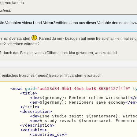
<
seniorsare
>
eit verstanden.
<
all
>
${.csv:countries_csv:1}
</
all
>
</
seniorsare
>
schrieb:
</
variables
>
<
data
genre
=
"0"
price
=
"1"
quality_min
=
"5"
qua
Die Variablen Akteur1 und Akteur2 wählen dann aus dieser Variable den ersten bzw
</
news
>
h nicht verstanden
. Kannst du mir - bezogen auf mein Beispielfall - einmal zei
eur2 schreiben würdest?
: durch das Beispiel von scrOllbaer ist es klar geworden, was zu tun ist.
 einfaches typisches (neues) Beispiel mit Ländern etwa auch:
<
news
guid
=
"ae153d34-9bb1-46e5-be18-86364127f4f0"
t
<
title
>
<
de
>
${germany}: Rentner retten Wirtschaft
</
<
en
>
${germany}: Pensioners save economy
</
en
</
title
>
<
description
>
<
de
>
Eine Studie zeigt: ${seniorsare}. Wirts
<
en
>
A study reveals ${seniorsare}. Economic
</
description
>
<
variables
>
<
countries_csv
>