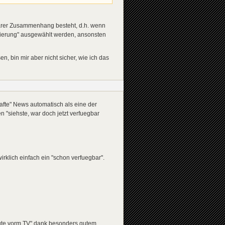
ungen|Regulierungen|staatliche Eingriffe|Preiskontrollen
lbarer Zusammenhang besteht, d.h. wenn
ingen|vorzunehmen|in Kraft zu setzen|zu realisieren
</
de
>
Regierung" ausgewählt werden, ansonsten
ppen|unter Kontrolle zu kriegen|abzumildern|aufzuhalten
<
n, bin mir aber nicht sicher, wie ich das
enshaltungskosten steigen weiter|Unternehmen reagieren m
rwarten|Die wirtschaftliche Lage bleibt angespannt|Polit
fte" News automatisch als eine der
n "siehste, war doch jetzt verfuegbar
irklich einfach ein "schon verfuegbar".
eute vorm TV" dank besonders gutem