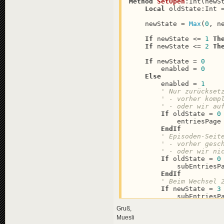
Method
SetOpen
:
Int(newSt
Local
 oldState:Int 
    newState = 
Max
(
0
, ne
If
 newState <= 
1
Th
If
 newState <= 
2
Th
If
 newState = 
0
        enabled = 
0
Else
        enabled = 
1
' Nur zurückset
' - vorher komp
' - oder wir au
If
 oldState = 
0
            entriesPage
EndIf
' Episoden-Seit
' - vorher gesc
' - oder wir ni
If
 oldState = 
0
            subEntriesP
EndIf
' Beim Wechsel 
If
 newState = 
3
            subEntriesP
EndIf
Gruß,
EndIf
Muesli
Self