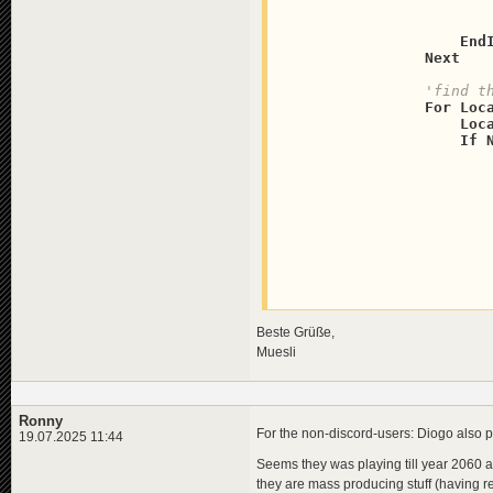
                          
End
Next
'find t
For
Loc
Loc
If
                        
Beste Grüße,
                       
Muesli
End
Ronny
Next
For the non-discord-users: Diogo also po
19.07.2025 11:44
Seems they was playing till year 2060 a
they are mass producing stuff (having ren