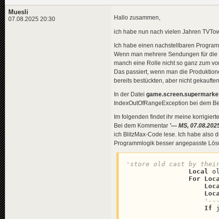
Muesli
Hallo zusammen,
07.08.2025 20:30
ich habe nun nach vielen Jahren TVTo
Ich habe einen nachstellbaren Progra
Wenn man mehrere Sendungen für die Pr
manch eine Rolle nicht so ganz zum vor
Das passiert, wenn man die Produktio
bereits bestückten, aber nicht gekauften
In der Datei
game.screen.supermarket
IndexOutOfRangeException bei dem Bef
Im folgenden findet ihr meine korrigiert
Bei dem Kommentar
'--- MS, 07.08.20
ich BlitzMax-Code lese. Ich habe also de
Programmlogik besser angepasste Lösu
'store old cast by thei
Local
 o
For
Loc
Loc
Loc
'--
If
 