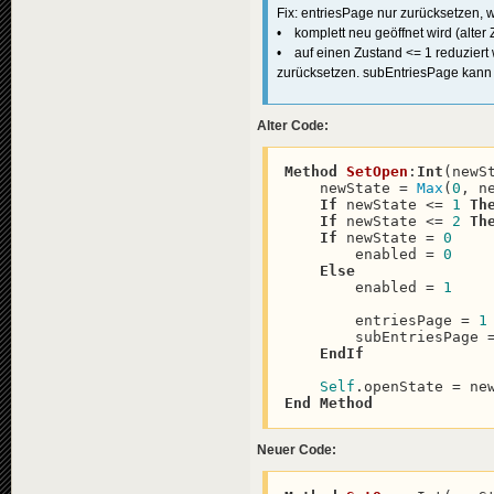
Fix: entriesPage nur zurücksetzen,
• komplett neu geöffnet wird (alter 
• auf einen Zustand <= 1 reduziert 
zurücksetzen. subEntriesPage kann (
Alter Code:
Method
SetOpen
:
Int
(newS
    newState = 
Max
(
0
, ne
If
 newState <= 
1
Th
If
 newState <= 
2
Th
If
 newState = 
0
        enabled = 
0
Else
        enabled = 
1
        entriesPage = 
1
        subEntriesPage 
EndIf
Self
End
Method
Neuer Code: