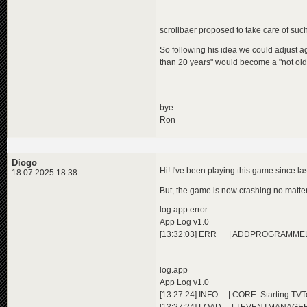
scrollbaer proposed to take care of such 
So following his idea we could adjust age
than 20 years" would become a "not olde
bye
Ron
Diogo
Hi! I've been playing this game since las
18.07.2025 18:38
But, the game is now crashing no matte
log.app.error
App Log v1.0
[13:32:03] ERR | ADDPROGRAMMELICEN
log.app
App Log v1.0
[13:27:24] INFO | CORE: Starting TVTow