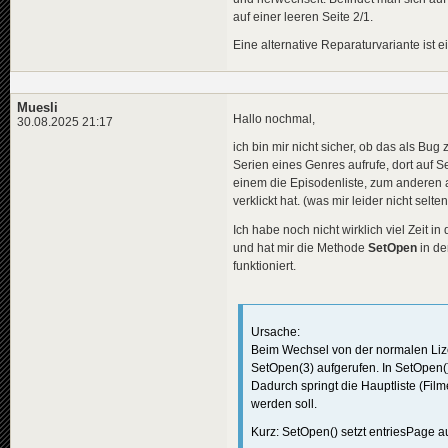
auf einer leeren Seite 2/1.
Eine alternative Reparaturvariante ist 
Muesli
Hallo nochmal,
30.08.2025 21:17
ich bin mir nicht sicher, ob das als Bu
Serien eines Genres aufrufe, dort auf S
einem die Episodenliste, zum anderen ab
verklickt hat. (was mir leider nicht selten
Ich habe noch nicht wirklich viel Zeit i
und hat mir die Methode
SetOpen
in de
funktioniert.
Ursache:
Beim Wechsel von der normalen Lize
SetOpen(3) aufgerufen. In SetOpen()
Dadurch springt die Hauptliste (Film
werden soll.
Kurz: SetOpen() setzt entriesPage 