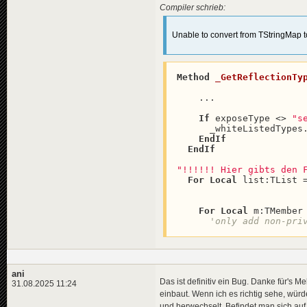
Compiler schrieb:
Unable to convert from TStringMap to
Method
_GetReflectionTy
    ...

If
 exposeType <> 
"s
      _whiteListedTypes
EndIf
EndIf
"!!!!!! Hier gibts den 
For
Local
 list:TList 
For
Local
 m:TMember
'only add non-pri
ani
Das ist definitiv ein Bug. Danke für's M
31.08.2025 11:24
einbaut. Wenn ich es richtig sehe, wür
und herwechselt. Befindet man sich auf S