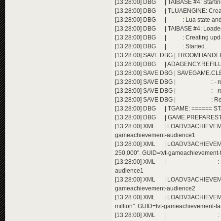
[13:28:00] DBG | TAIBASE #4: Startin
[13:28:00] DBG | TLUAENGINE: CreateL
[13:28:00] DBG | : Lua state and me
[13:28:00] DBG | TAIBASE #4: Loaded Lu
[13:28:00] DBG | : Creating upda
[13:28:00] DBG | : Started.
[13:28:00] SAVE DBG | TROOMHANDLE
[13:28:00] DBG | ADAGENCY.REFILLB
[13:28:00] SAVE DBG | SAVEGAME.CLEA
[13:28:00] SAVE DBG | : - removing
[13:28:00] SAVE DBG | : - removin
[13:28:00] SAVE DBG | : Removed 2
[13:28:00] DBG | TGAME: ====== 
[13:28:00] DBG | GAME.PREPARESTART(
[13:28:00] XML | LOADV3ACHIEVEMEN
gameachievement-audience1
[13:28:00] XML | LOADV3ACHIEVEME
250,000". GUID=tvt-gameachievement-
[13:28:00] XML | : Extending a
audience1
[13:28:00] XML | LOADV3ACHIEVEMENT
gameachievement-audience2
[13:28:00] XML | LOADV3ACHIEVEMEN
million". GUID=tvt-gameachievement-t
[13:28:00] XML | : Extending a