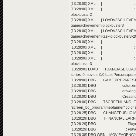
[13:28:00] XML | : Extending ac
[13:28:00] XML | : Extending a
blockbuster2
[13:28:00] XML | LOADV3ACHIEVEMENT
gameachievement-blockbuster3
[13:28:00] XML | LOADV3ACHIEVEMEN
gameachievement-task-blockbuster3-2
[13:28:00] XML | : Extending ac
[13:28:00] XML | : Extending ac
[13:28:00] XML | : Extending ac
[13:28:00] XML | : Extending a
blockbuster3
[13:28:00] LOAD | TDATABASE.LOAD():
series, 0 movies, 0/0 basePersons/perso
[13:28:00] DBG | GAME.PREPARESTART(
[13:28:00] DBG | : colorizing im
[13:28:00] DBG | : drawing doors, 
[13:28:00] DBG | : Creating the wo
[13:28:00] DBG | TSCREENHAND
"screen_bg_programmeplanner" color 
[13:28:25] DBG | CHANGEPUBLICIMAGE
[13:28:29] DBG | TFINANCIAL.EARNAD
[13:28:29] DBG | : Player 3 e
[13:28:29] DBG | : Player 2 e
[13:28:38] DBG WRN | MOVIEAGENCY.REFI