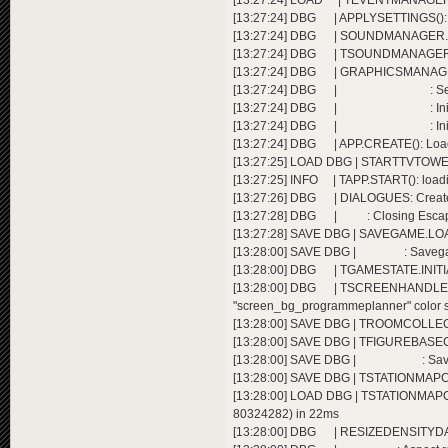
[13:27:24] LOAD | TEVENTMANAGER.
[13:27:24] DBG | APPLYSETTINGS(): 
[13:27:24] DBG | SOUNDMANAGER.SET
[13:27:24] DBG | TSOUNDMANAGER.
[13:27:24] DBG | GRAPHICSMANAGER.I
[13:27:24] DBG | : SetGraph
[13:27:24] DBG | : Initialize
[13:27:24] DBG | : Initialized vi
[13:27:24] DBG | APP.CREATE(): Load
[13:27:25] LOAD DBG | STARTTVTOWER
[13:27:25] INFO | TAPP.START(): load
[13:27:26] DBG | DIALOGUES: Crea
[13:27:28] DBG | : Closing Escape
[13:27:28] SAVE DBG | SAVEGAME.LOAD
[13:28:00] SAVE DBG | : Savegame f
[13:28:00] DBG | TGAMESTATE.INITIALI
[13:28:00] DBG | TSCREENHAND
"screen_bg_programmeplanner" color 
[13:28:00] SAVE DBG | TROOMCOLLECTIO
[13:28:00] SAVE DBG | TFIGUREBASECO
[13:28:00] SAVE DBG | : Savegame
[13:28:00] SAVE DBG | TSTATIONMAPC
[13:28:00] LOAD DBG | TSTATIONMAP
80324282) in 22ms
[13:28:00] DBG | RESIZEDENSITYDATA