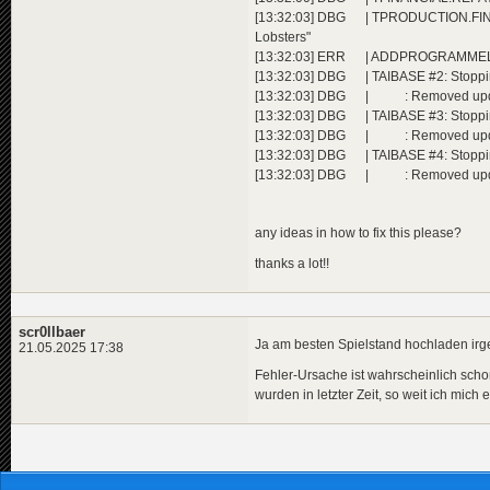
[13:32:03] DBG | TPRODUCTION.FINISHS
Lobsters"
[13:32:03] ERR | ADDPROGRAMMELICEN
[13:32:03] DBG | TAIBASE #2: Stopp
[13:32:03] DBG | : Removed upda
[13:32:03] DBG | TAIBASE #3: Stopp
[13:32:03] DBG | : Removed upda
[13:32:03] DBG | TAIBASE #4: Stopp
[13:32:03] DBG | : Removed upda
any ideas in how to fix this please?
thanks a lot!!
scr0llbaer
Ja am besten Spielstand hochladen ir
21.05.2025 17:38
Fehler-Ursache ist wahrscheinlich schon
wurden in letzter Zeit, so weit ich mich 