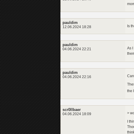
mome
pauldim
Is t
12.06.2024 18:28
pauldim
As I
04.06.2024 22:21
the
pauldim
Can 
04.06.2024 22:16
Thes
the 
scr0llbaer
> wo
04.06.2024 18:09
I th
Thou
thin