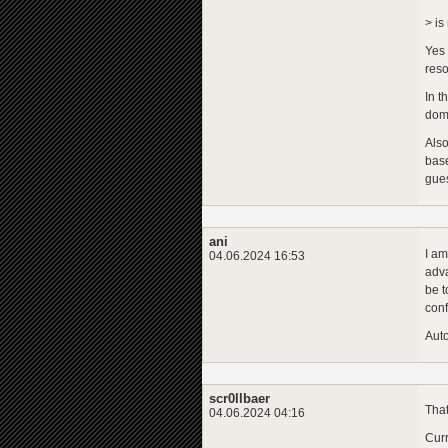
> is
Yes 
reso
In t
doma
Also
base
gues
ani
I am
04.06.2024 16:53
adva
be t
conf
Auto
scr0llbaer
That
04.06.2024 04:16
Curr