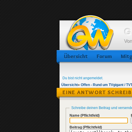
G
Von
Übersicht
Forum
Mitg
Du bist nicht angemeldet.
Übersicht
»
Offen - Rund um TVgigant / TV
EINE ANTWORT SCHREI
Schreibe deinen Beitrag und versend
Name
(Pflichtfeld)
Beitrag
(Pflichtfeld)