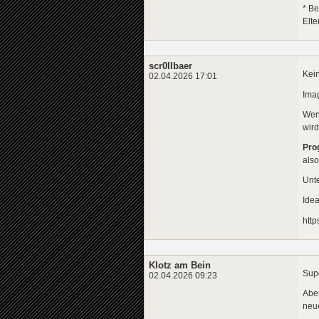
* Be
Elt
scr0llbaer
Kei
02.04.2026 17:01
Ima
Wen
wird
Pro
als
Unte
Idea
http
Klotz am Bein
Sup
02.04.2026 09:23
Aber
neue