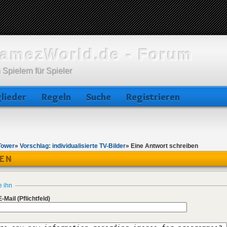
amezWorld.de - Forum
 Spielern für Spieler
lieder
Regeln
Suche
Registrieren
Tower
»
Vorschlag: individualisierte TV-Bilder
»
Eine Antwort schreiben
BEN
e ihn
E-Mail
(Pflichtfeld)