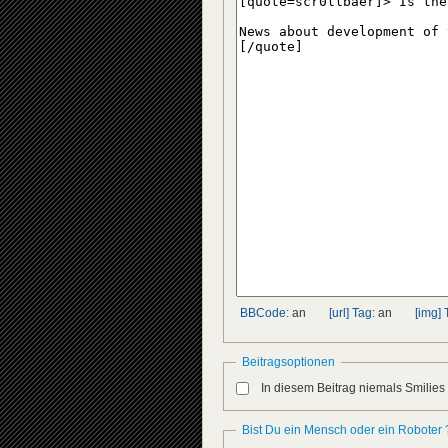
BBCode:
an
[url] Tag:
an
[img] 
Beitragsoptionen
In diesem Beitrag niemals Smilies
Bist Du ein Mensch oder ein Roboter 