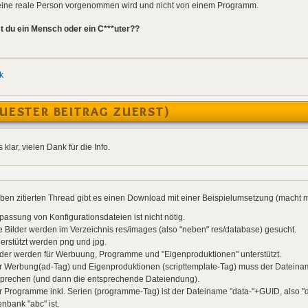
h eine reale Person vorgenommen wird und nicht von einem Programm.
t du ein Mensch oder ein C***uter??
k
UESTER BEITRAG ZUERST)
s klar, vielen Dank für die Info.
ben zitierten Thread gibt es einen Download mit einer Beispielumsetzung (macht me
passung von Konfigurationsdateien ist nicht nötig.
e Bilder werden im Verzeichnis res/images (also "neben" res/database) gesucht.
erstützt werden png und jpg.
lder werden für Werbuung, Programme und "Eigenproduktionen" unterstützt.
ür Werbung(ad-Tag) und Eigenproduktionen (scripttemplate-Tag) muss der Datein
sprechen (und dann die entsprechende Dateiendung).
r Programme inkl. Serien (programme-Tag) ist der Dateiname "data-"+GUID, also "da
nbank "abc" ist.