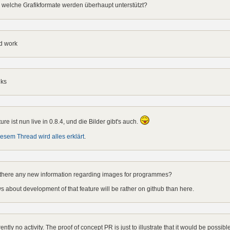
welche Grafikformate werden überhaupt unterstützt?
d work
nks
ure ist nun live in 0.8.4, und die Bilder gibt's auch.
iesem Thread wird alles erklärt
.
 there any new information regarding images for programmes?
 about development of that feature will be rather on github than here.
ently no activity. The proof of concept PR is just to illustrate that it would be possi