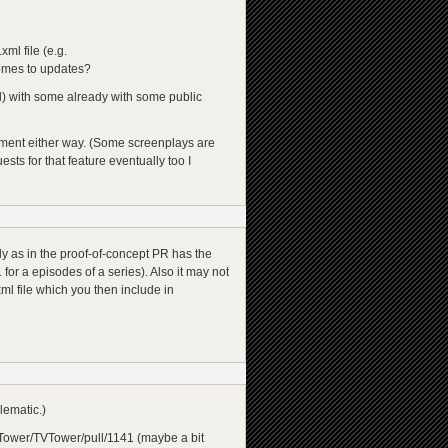
xml file (e.g.
comes to updates?
l) with some already with some public
lement either way. (Some screenplays are
sts for that feature eventually too I
ly as in the proof-of-concept PR has the
or a episodes of a series). Also it may not
ml file which you then include in
lematic.)
TVTower/TVTower/pull/1141 (maybe a bit