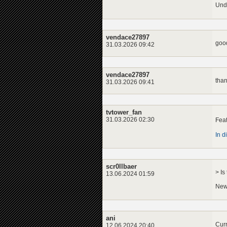
Und 
vendace27897
goo
31.03.2026 09:42
vendace27897
tha
31.03.2026 09:41
tvtower_fan
31.03.2026 02:30
Feat
In d
scr0llbaer
> Is
13.06.2024 01:59
News
ani
Curr
12.06.2024 20:40