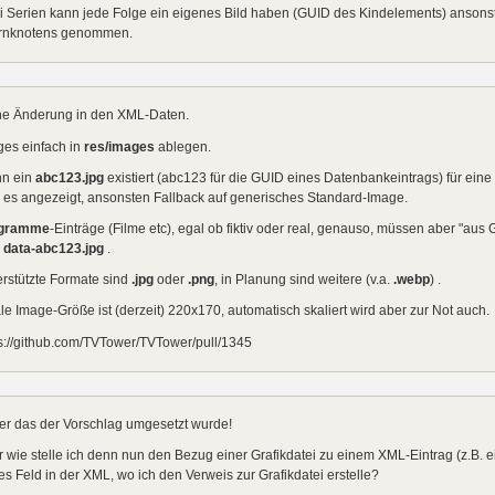
i Serien kann jede Folge ein eigenes Bild haben (GUID des Kindelements) ansons
ernknotens genommen.
ne Änderung in den XML-Daten.
ges einfach in
res/images
ablegen.
n ein
abc123.jpg
existiert (abc123 für die GUID eines Datenbankeintrags) für eine
 es angezeigt, ansonsten Fallback auf generisches Standard-Image.
gramme
-Einträge (Filme etc), egal ob fiktiv oder real, genauso, müssen aber "aus
o
data-abc123.jpg
.
rstützte Formate sind
.jpg
oder
.png
, in Planung sind weitere (v.a.
.webp
) .
le Image-Größe ist (derzeit) 220x170, automatisch skaliert wird aber zur Not auch.
s://github.com/TVTower/TVTower/pull/1345
er das der Vorschlag umgesetzt wurde!
 wie stelle ich denn nun den Bezug einer Grafikdatei zu einem XML-Eintrag (z.B.
s Feld in der XML, wo ich den Verweis zur Grafikdatei erstelle?