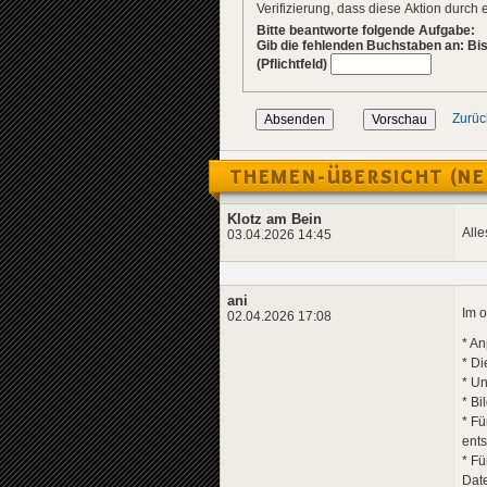
Verifizierung, dass diese Aktion durc
Bitte beantworte folgende Aufgabe:
Gib die fehlenden Buchstaben an: Bis
(Pflichtfeld)
Zurüc
THEMEN-ÜBERSICHT (NE
Klotz am Bein
Alle
03.04.2026 14:45
ani
Im o
02.04.2026 17:08
* An
* Di
* Un
* Bi
* F
ent
* Fü
Date