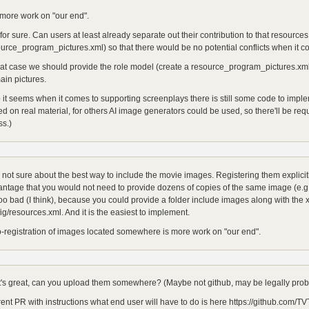
 more work on "our end".
for sure. Can users at least already separate out their contribution to that resources.
urce_program_pictures.xml) so that there would be no potential conflicts when it 
hat case we should provide the role model (create a resource_program_pictures.xm
in pictures.
 it seems when it comes to supporting screenplays there is still some code to imp
d on real material, for others AI image generators could be used, so there'll be reque
s.)
 not sure about the best way to include the movie images. Registering them explicit
ntage that you would not need to provide dozens of copies of the same image (e.g. f
oo bad (I think), because you could provide a folder include images along with the x
ig/resources.xml. And it is the easiest to implement.
-registration of images located somewhere is more work on "our end".
's great, can you upload them somewhere? (Maybe not github, may be legally prob
ent PR with instructions what end user will have to do is here https://github.com/