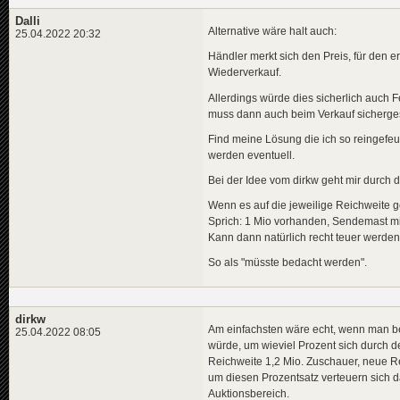
Dalli
Alternative wäre halt auch:
25.04.2022 20:32
Händler merkt sich den Preis, für den 
Wiederverkauf.
Allerdings würde dies sicherlich auch 
muss dann auch beim Verkauf sichergest
Find meine Lösung die ich so reingefeue
werden eventuell.
Bei der Idee vom dirkw geht mir durch 
Wenn es auf die jeweilige Reichweite 
Sprich: 1 Mio vorhanden, Sendemast mi
Kann dann natürlich recht teuer werden.
So als "müsste bedacht werden".
dirkw
Am einfachsten wäre echt, wenn man be
25.04.2022 08:05
würde, um wieviel Prozent sich durch d
Reichweite 1,2 Mio. Zuschauer, neue 
um diesen Prozentsatz verteuern sich d
Auktionsbereich.