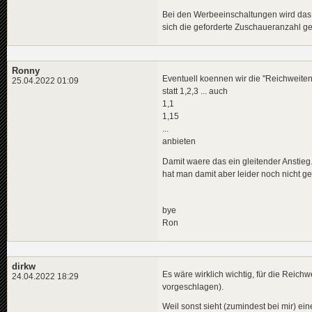
Bei den Werbeeinschaltungen wird das 
sich die geforderte Zuschaueranzahl ge
Ronny
Eventuell koennen wir die "Reichweiten
25.04.2022 01:09
statt 1,2,3 ... auch
1,1
1,15
...
anbieten
Damit waere das ein gleitender Anstieg.
hat man damit aber leider noch nicht ge
bye
Ron
dirkw
Es wäre wirklich wichtig, für die Reich
24.04.2022 18:29
vorgeschlagen).
Weil sonst sieht (zumindest bei mir) e