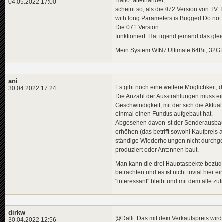
Hallo Miteinander,
04.05.2022 17:00
scheint so, als die 072 Version von TV 
with long Parameters is Bugged.Do not u
Die 071 Version
funktioniert. Hat irgend jemand das gl
Mein System WIN7 Ultimate 64Bit, 32GB 
ani
Es gibt noch eine weitere Möglichkeit
30.04.2022 17:24
Die Anzahl der Ausstrahlungen muss ein
Geschwindigkeit, mit der sich die Aktua
einmal einen Fundus aufgebaut hat.
Abgesehen davon ist der Senderausbau i
erhöhen (das betrifft sowohl Kaufpreis 
ständige Wiederholungen nicht durchge
produziert oder Antennen baut.
Man kann die drei Hauptaspekte bezüg
betrachten und es ist nicht trivial hier
"interessant" bleibt und mit dem alle zufr
dirkw
@Dalli: Das mit dem Verkaufspreis wir
30.04.2022 12:56