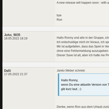
A new release will happen soon - with a
bye
Ron
John_9035
Hallo Ronny und alle in der Gruppe, ic
18.05.2022 18:19
Ich entschuldige mich im Voraus, ich s
Mir ist aufgefallen, dass das Spiel in 
ohne eine Fehlermeldung auszugeben.
Dieser Save ist alt, aber ich hatte nie 
Dalli
Janko Weber schrieb:
17.05.2022 21:37
Hallo Ronny,
wenn Du eine aktuelle Version von TV
gib kurz laut. ;-)
Denke, wenn Ron aus dem Urlaub zurück 