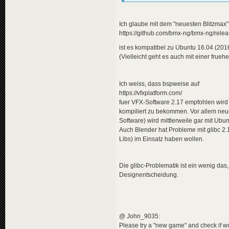
Ich glaube mit dem "neuesten Blitzmax" 
https://github.com/bmx-ng/bmx-ng/relea
ist es kompatibel zu Ubuntu 16.04 (2016 
(Vielleicht geht es auch mit einer frueh
Ich weiss, dass bspweise auf
https://vfxplatform.com/
fuer VFX-Software 2.17 empfohlen wird 
kompiliert zu bekommen. Vor allem neu
Software) wird mittlerweile gar mit Ubu
Auch Blender hat Probleme mit glibc 2.
Libs) im Einsatz haben wollen.
Die glibc-Problematik ist ein wenig das
Designentscheidung.
@ John_9035:
Please try a "new game" and check if wor