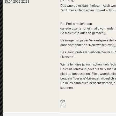
Re: 150%
25.04.2022 22:23
Das wuerde es dann heissen. Auch wen
zahlt man einfach einen Fixwert - ob nu
Re: Preise hinterlegen
da jede Lizenz nur einmalig vorhanden i
Geschichte ja auch so gemacht).
Deswegen ist ja der Verkaufspreis dei
dann vorhandenen "Reichweitenlevel")
Das Hauptproblem bleibt die "kaufe zu 
Lizenzen".
Wir hatten dies ja auch schon mehrfach 
Reichweitenlevel" (oder bis zu "x mal" 
nicht aufgebesserten" Films wuerde ei
bequem "fuer alle"-Lizenzen moeglich s
Da muss dann auch bedacht werden, das
koennen.
bye
Ron