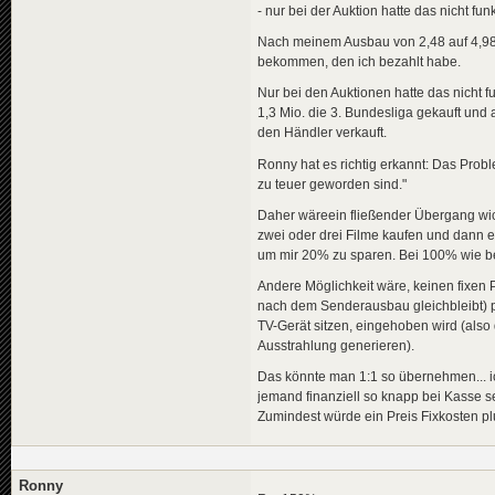
- nur bei der Auktion hatte das nicht funk
Nach meinem Ausbau von 2,48 auf 4,98 
bekommen, den ich bezahlt habe.
Nur bei den Auktionen hatte das nicht 
1,3 Mio. die 3. Bundesliga gekauft und
den Händler verkauft.
Ronny hat es richtig erkannt: Das Prob
zu teuer geworden sind."
Daher wäreein fließender Übergang wic
zwei oder drei Filme kaufen und dann e
um mir 20% zu sparen. Bei 100% wie be
Andere Möglichkeit wäre, keinen fixen 
nach dem Senderausbau gleichbleibt) pl
TV-Gerät sitzen, eingehoben wird (als
Ausstrahlung generieren).
Das könnte man 1:1 so übernehmen... ic
jemand finanziell so knapp bei Kasse se
Zumindest würde ein Preis Fixkosten p
Ronny