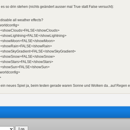
es so drin stehen (nichts geändert ausser mal True statt False versucht):
able all weather effects?
rldconfig>
owClouds>FALSE</showClouds>
owLightning>FALSE</showLightning>
howMoon>FALSE</showMoon>
howRain>FALSE</showRain>
owSkyGradient>FALSE</showSkyGradient>
howSnow>FALSE</showSnow>
owStars>FALSE</showStars>
howSun>FALSE</showSun>
orldconfig>
>
ein neues Spiel ja, beim testen gerade waren Sonne und Wolken da...auf Regen etc