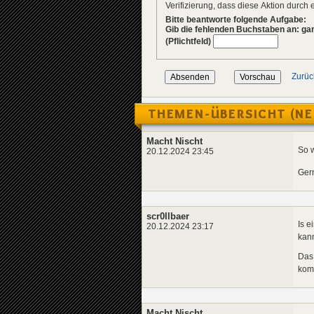
Verifizierung, dass diese Aktion durc
Bitte beantworte folgende Aufgabe:
Gib die fehlenden Buchstaben an: g
(Pflichtfeld)
Zurüc
THEMEN-ÜBERSICHT (NE
Macht Nischt
So w
20.12.2024 23:45
Gern
scr0llbaer
Is e
20.12.2024 23:17
kann
Das 
komm
Macht Nischt