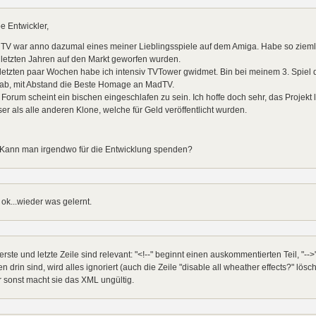
e Entwickler,
V war anno dazumal eines meiner Lieblingsspiele auf dem Amiga. Habe so ziemlic
letzten Jahren auf den Markt geworfen wurden.
letzten paar Wochen habe ich intensiv TVTower gwidmet. Bin bei meinem 3. Spiel d
 ab, mit Abstand die Beste Homage an MadTV.
Forum scheint ein bischen eingeschlafen zu sein. Ich hoffe doch sehr, das Projekt le
er als alle anderen Klone, welche für Geld veröffentlicht wurden.
 Kann man irgendwo für die Entwicklung spenden?
ok...wieder was gelernt.
erste und letzte Zeile sind relevant: "<!--" beginnt einen auskommentierten Teil, "-
en drin sind, wird alles ignoriert (auch die Zeile "disable all wheather effects?" lös
 sonst macht sie das XML ungültig.