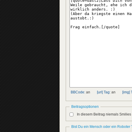
BBCode:
an
[url] Tag:
an
[img] 
Beitragsoptionen
In diesem Beitrag niemals Smilies
Bist Du ein Mensch oder ein Roboter 