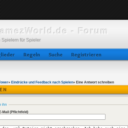
amezWorld.de - Forum
 Spielern für Spieler
lieder
Regeln
Suche
Registrieren
Tower
»
Eindrücke und Feedback nach Spielen
»
Eine Antwort schreiben
BEN
e ihn
E-Mail
(Pflichtfeld)