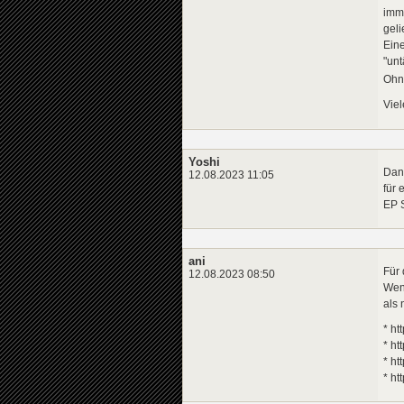
imm
geli
Eine
"unt
Ohn
Viel
Yoshi
Dank
12.08.2023 11:05
für
EP S
ani
Für 
12.08.2023 08:50
Wenn
als 
* ht
* ht
* h
* h