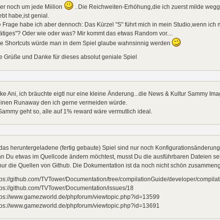
er noch um jede Miilion
. Die Reichweiten-Erhöhung,die ich zuerst milde weg
ebt habe,ist genial.
 Frage habe ich aber dennoch: Das Kürzel "S" führt mich in mein Studio,wenn ich 
ätiges"? Oder wie oder was? Mir kommt das etwas Random vor....
e Shortcuts würde man in dem Spiel glaube wahnsinnig werden
e Grüße und Danke für dieses absolut geniale Spiel
e Ani, ich bräuchte eigtl nur eine kleine Änderung...die News & Kultur Sammy Ima
 einen Runaway den ich gerne vermeiden würde.
ammy geht so, alle auf 1% reward wäre vermutlich ideal.
das heruntergeladene (fertig gebaute) Spiel sind nur noch Konfigurationsänderung
 Du etwas im Quellcode ändern möchtest, musst Du die ausführbaren Dateien selbs
nur die Quellen von Github. Die Dokumentation ist da noch nicht schön zusammeng
tps://github.com/TVTower/Documentation/tree/compilationGuide/developer/compilat
tps://github.com/TVTower/Documentation/issues/18
ttps://www.gamezworld.de/phpforum/viewtopic.php?id=13599
ttps://www.gamezworld.de/phpforum/viewtopic.php?id=13691