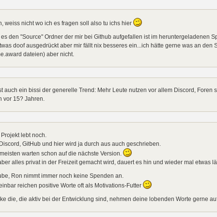
, weiss nicht wo ich es fragen soll also tu ichs hier
 es den "Source" Ordner der mir bei Github aufgefallen ist im heruntergeladenen S
etwas doof ausgedrückt aber mir fällt nix besseres ein...ich hätte gerne was an d
.award dateien) aber nicht.
st auch ein bissi der generelle Trend: Mehr Leute nutzen vor allem Discord, Foren s
 vor 15? Jahren.
Projekt lebt noch.
Discord, GitHub und hier wird ja durch aus auch geschrieben.
meisten warten schon auf die nächste Version.
ber alles privat in der Freizeit gemacht wird, dauert es hin und wieder mal etwas län
ube, Ron nimmt immer noch keine Spenden an.
inbar reichen positive Worte oft als Motivations-Futter
e die, die aktiv bei der Entwicklung sind, nehmen deine lobenden Worte gerne auf