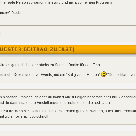
h eine reale Person vorgenommen wird und nicht von einem Programm.
amezw***d.de
k
UESTER BEITRAG ZUERST)
ird es gemacht bei der nächsten Serie.....Danke für den Tipp
e mehr Dokus und Live-Events,und ein "Käfig voller Helden"
"Deutschland von
in bisschen umständlich aber du kannst alle 8 Folgen besetzen aber nur 7 abschlie
st du dann später die Einstellungen übernehmen für die restlichen,
Feature, dass sich schon mal besetzte Rollen gemerkt werden, auch über Produkt
t wohl noch nicht so schnell.