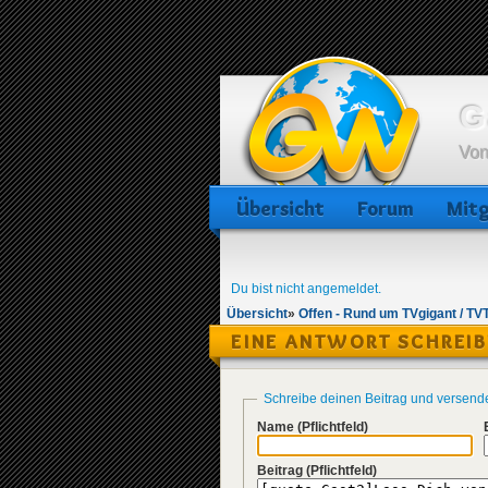
G
Von
Übersicht
Forum
Mitg
Du bist nicht angemeldet.
Übersicht
»
Offen - Rund um TVgigant / TV
EINE ANTWORT SCHREI
Schreibe deinen Beitrag und versend
Name
(Pflichtfeld)
Beitrag
(Pflichtfeld)