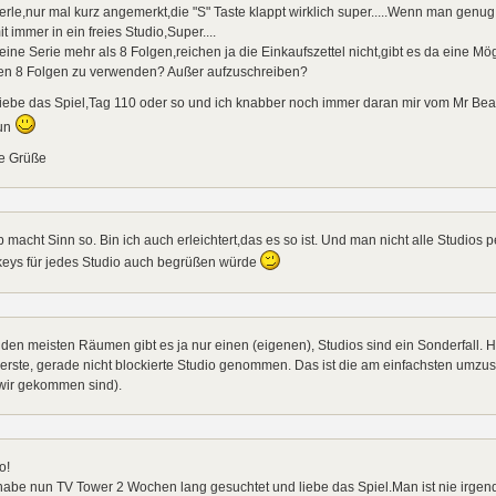
rle,nur mal kurz angemerkt,die "S" Taste klappt wirklich super.....Wenn man genu
t immer in ein freies Studio,Super....
eine Serie mehr als 8 Folgen,reichen ja die Einkaufszettel nicht,gibt es da eine Mö
ten 8 Folgen zu verwenden? Außer aufzuschreiben?
liebe das Spiel,Tag 110 oder so und ich knabber noch immer daran mir vom Mr Bea
tun
le Grüße
 macht Sinn so. Bin ich auch erleichtert,das es so ist. Und man nicht alle Studios
keys für jedes Studio auch begrüßen würde
den meisten Räumen gibt es ja nur einen (eigenen), Studios sind ein Sonderfall. Hi
erste, gerade nicht blockierte Studio genommen. Das ist die am einfachsten umzus
 wir gekommen sind).
o!
habe nun TV Tower 2 Wochen lang gesuchtet und liebe das Spiel.Man ist nie irgendw