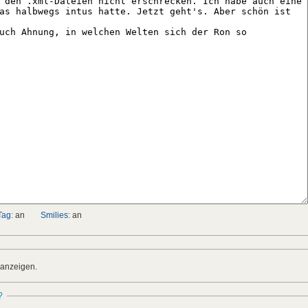
Tag:
an
Smilies:
an
 anzeigen.
?