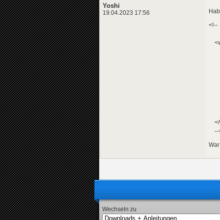
Yoshi
Hab 
19.04.2023 17:56
<!--
dis
<wo
<sh
<sh
<s
<s
<sh
<s
<sh
<s
</w
--
War 
Wechseln zu