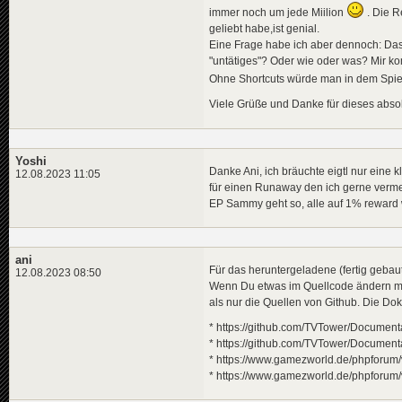
immer noch um jede Miilion
. Die R
geliebt habe,ist genial.
Eine Frage habe ich aber dennoch: Das 
"untätiges"? Oder wie oder was? Mir k
Ohne Shortcuts würde man in dem Spi
Viele Grüße und Danke für dieses absol
Yoshi
Danke Ani, ich bräuchte eigtl nur eine
12.08.2023 11:05
für einen Runaway den ich gerne verm
EP Sammy geht so, alle auf 1% reward w
ani
Für das heruntergeladene (fertig gebau
12.08.2023 08:50
Wenn Du etwas im Quellcode ändern möc
als nur die Quellen von Github. Die Do
* https://github.com/TVTower/Document
* https://github.com/TVTower/Document
* https://www.gamezworld.de/phpforum
* https://www.gamezworld.de/phpforum