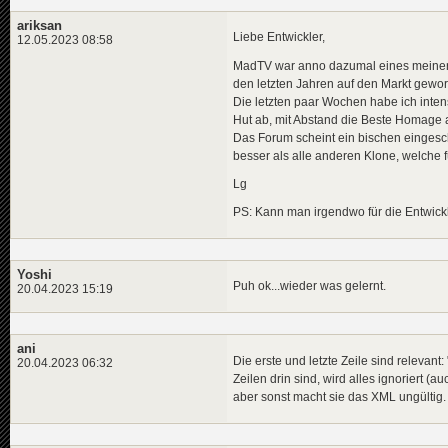
ariksan
Liebe Entwickler,
12.05.2023 08:58
MadTV war anno dazumal eines meiner L
den letzten Jahren auf den Markt gewo
Die letzten paar Wochen habe ich inten
Hut ab, mit Abstand die Beste Homage
Das Forum scheint ein bischen eingeschla
besser als alle anderen Klone, welche f
Lg
PS: Kann man irgendwo für die Entwic
Yoshi
Puh ok...wieder was gelernt.
20.04.2023 15:19
ani
Die erste und letzte Zeile sind relevant
20.04.2023 06:32
Zeilen drin sind, wird alles ignoriert (a
aber sonst macht sie das XML ungültig.