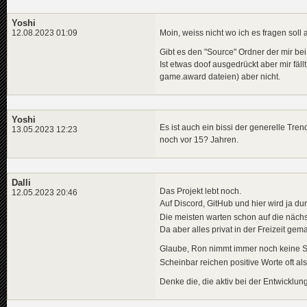
Yoshi
Moin, weiss nicht wo ich es fragen soll a
12.08.2023 01:09
Gibt es den "Source" Ordner der mir bei
Ist etwas doof ausgedrückt aber mir fäl
game.award dateien) aber nicht.
Yoshi
Es ist auch ein bissi der generelle Tre
13.05.2023 12:23
noch vor 15? Jahren.
Dalli
Das Projekt lebt noch.
12.05.2023 20:46
Auf Discord, GitHub und hier wird ja d
Die meisten warten schon auf die nächs
Da aber alles privat in der Freizeit gem
Glaube, Ron nimmt immer noch keine 
Scheinbar reichen positive Worte oft al
Denke die, die aktiv bei der Entwicklu