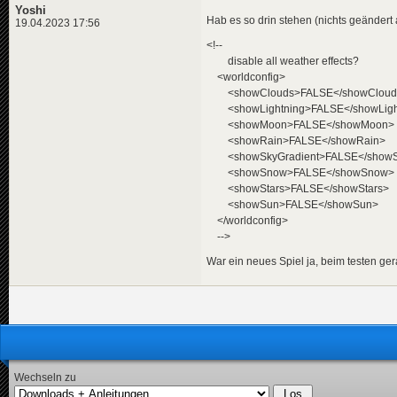
Yoshi
Hab es so drin stehen (nichts geändert 
19.04.2023 17:56
<!--
disable all weather effects?
<worldconfig>
<showClouds>FALSE</showCloud
<showLightning>FALSE</showLigh
<showMoon>FALSE</showMoon>
<showRain>FALSE</showRain>
<showSkyGradient>FALSE</showSk
<showSnow>FALSE</showSnow>
<showStars>FALSE</showStars>
<showSun>FALSE</showSun>
</worldconfig>
-->
War ein neues Spiel ja, beim testen ge
Wechseln zu