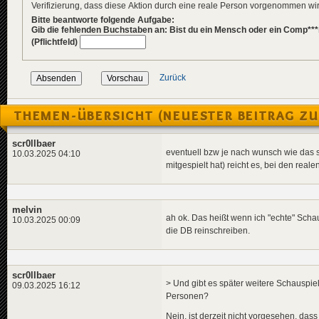
Verifizierung, dass diese Aktion durch eine reale Person vorgenommen w
Bitte beantworte folgende Aufgabe:
Gib die fehlenden Buchstaben an: Bist du ein Mensch oder ein Comp***
(Pflichtfeld)
Zurück
THEMEN-ÜBERSICHT (NEUESTER BEITRAG ZU
scr0llbaer
eventuell bzw je nach wunsch wie das sic
10.03.2025 04:10
mitgespielt hat) reicht es, bei den real
melvin
ah ok. Das heißt wenn ich "echte" Scha
10.03.2025 00:09
die DB reinschreiben.
scr0llbaer
> Und gibt es später weitere Schauspiel
09.03.2025 16:12
Personen?
Nein, ist derzeit nicht vorgesehen, das