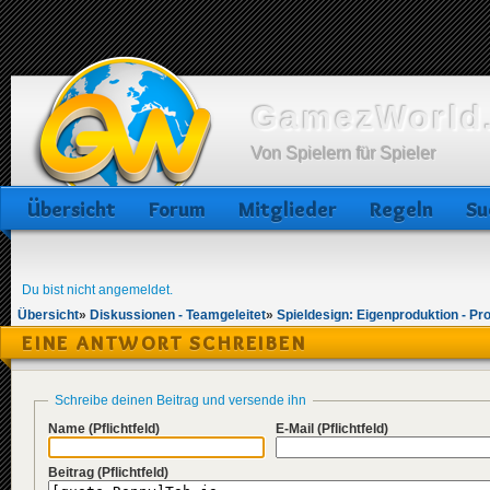
GamezWorld.
Von Spielern für Spieler
Übersicht
Forum
Mitglieder
Regeln
Su
Du bist nicht angemeldet.
Übersicht
»
Diskussionen - Teamgeleitet
»
Spieldesign: Eigenproduktion - Pr
EINE ANTWORT SCHREIBEN
Schreibe deinen Beitrag und versende ihn
Name
(Pflichtfeld)
E-Mail
(Pflichtfeld)
Beitrag
(Pflichtfeld)