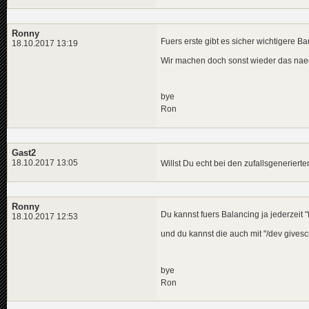
[
23
:
32
:
55
] DBG      |  
[
23
:
32
:
55
] DBG      |  
[
23
:
32
:
55
] DBG      |  
Ronny
Fuers erste gibt es sicher wichtigere Ba
18.10.2017 13:19
Wir machen doch sonst wieder das naec
bye
Ron
Gast2
18.10.2017 13:05
Willst Du echt bei den zufallsgenerier
Ronny
Du kannst fuers Balancing ja jederzeit 
18.10.2017 12:53
und du kannst die auch mit "/dev gives
bye
Ron