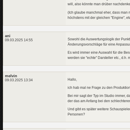
will, also könnte man drüber nachdenk
(Ich glaube manchmal eher, dass man m
höchstens mit der gleichen "Engine", e
ani
Sowohl die Auswertungslogik der Punkt
09.03.2025 14:55
Änderungsvorschläge für eine Anpassun
Es wird immer eine Auswahl für die Be
werden sie "echte" Darsteller etc., d.h
melvin
Hallo,
09.03.2025 13:34
ich hab mal ne Frage zu den Produkti
Bei mir sagt der Typ im Studio immer, da
der das am Anfang bei den schlechteren 
Und gibt es später weitere Schauspieler
Personen?