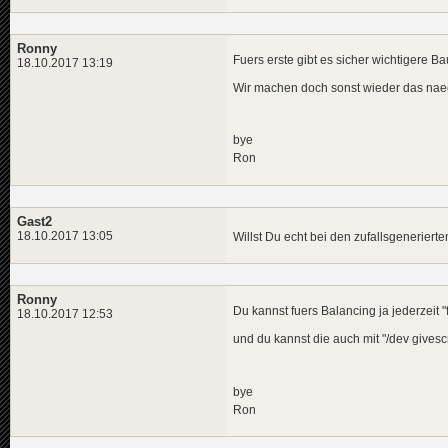
[
23
:
32
:
55
] DBG      |  
[
23
:
32
:
55
] DBG      |  
[
23
:
32
:
55
] DBG      |  
Ronny
Fuers erste gibt es sicher wichtigere Ba
18.10.2017 13:19
Wir machen doch sonst wieder das naec
bye
Ron
Gast2
18.10.2017 13:05
Willst Du echt bei den zufallsgenerier
Ronny
Du kannst fuers Balancing ja jederzeit 
18.10.2017 12:53
und du kannst die auch mit "/dev gives
bye
Ron