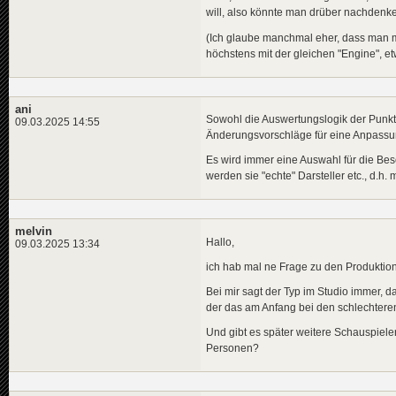
will, also könnte man drüber nachdenk
(Ich glaube manchmal eher, dass man m
höchstens mit der gleichen "Engine", e
ani
Sowohl die Auswertungslogik der Punkt
09.03.2025 14:55
Änderungsvorschläge für eine Anpassun
Es wird immer eine Auswahl für die Be
werden sie "echte" Darsteller etc., d.h
melvin
Hallo,
09.03.2025 13:34
ich hab mal ne Frage zu den Produkti
Bei mir sagt der Typ im Studio immer, da
der das am Anfang bei den schlechteren 
Und gibt es später weitere Schauspieler
Personen?