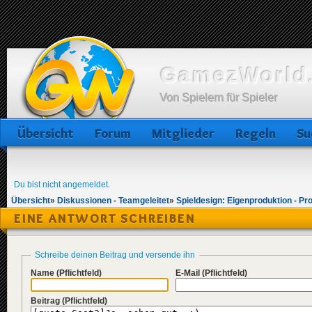
GamezWorld.
Von Spielern für Spieler
Übersicht
Forum
Mitglieder
Regeln
Su
Du bist nicht angemeldet.
Übersicht
»
Diskussionen - Teamgeleitet
»
Spieldesign: Eigenproduktion - Pr
EINE ANTWORT SCHREIBEN
Schreibe deinen Beitrag und versende ihn
Name
(Pflichtfeld)
E-Mail
(Pflichtfeld)
Beitrag
(Pflichtfeld)