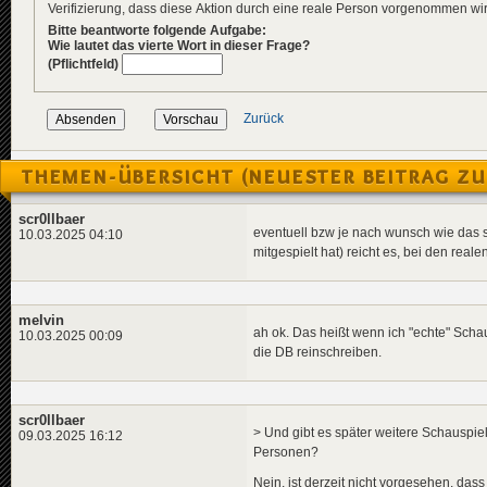
Verifizierung, dass diese Aktion durch eine reale Person vorgenommen w
Bitte beantworte folgende Aufgabe:
Wie lautet das vierte Wort in dieser Frage?
(Pflichtfeld)
Zurück
THEMEN-ÜBERSICHT (NEUESTER BEITRAG ZU
scr0llbaer
eventuell bzw je nach wunsch wie das sic
10.03.2025 04:10
mitgespielt hat) reicht es, bei den real
melvin
ah ok. Das heißt wenn ich "echte" Scha
10.03.2025 00:09
die DB reinschreiben.
scr0llbaer
> Und gibt es später weitere Schauspiel
09.03.2025 16:12
Personen?
Nein, ist derzeit nicht vorgesehen, das