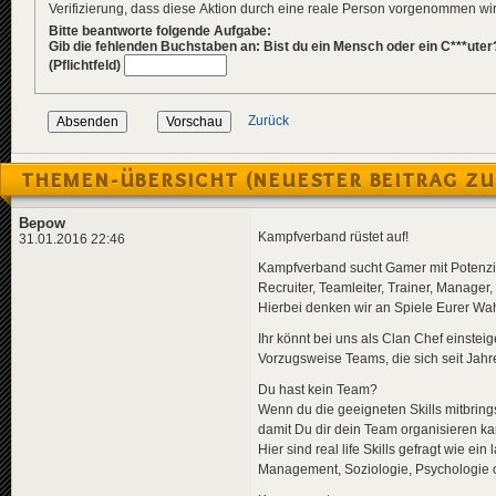
Verifizierung, dass diese Aktion durch eine reale Person vorgenommen w
Bitte beantworte folgende Aufgabe:
Gib die fehlenden Buchstaben an: Bist du ein Mensch oder ein C***uter
(Pflichtfeld)
Zurück
THEMEN-ÜBERSICHT (NEUESTER BEITRAG ZU
Bepow
Kampfverband rüstet auf!
31.01.2016 22:46
Kampfverband sucht Gamer mit Potenzi
Recruiter, Teamleiter, Trainer, Manager
Hierbei denken wir an Spiele Eurer Wah
Ihr könnt bei uns als Clan Chef einsteig
Vorzugsweise Teams, die sich seit Jah
Du hast kein Team?
Wenn du die geeigneten Skills mitbrings
damit Du dir dein Team organisieren ka
Hier sind real life Skills gefragt wie ei
Management, Soziologie, Psychologie o