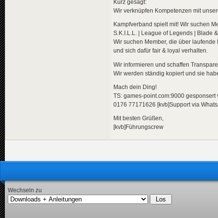
Kurz gesagt:
Wir verknüpfen Kompetenzen mit uns
Kampfverband spielt mit! Wir suchen Me
S.K.I.L.L. | League of Legends | Blade & S
Wir suchen Member, die über laufende 
und sich dafür fair & loyal verhalten.
Wir informieren und schaffen Transpare
Wir werden ständig kopiert und sie hab
Mach dein Ding!
TS: games-point.com:9000 gesponser
0176 77171626 [kvb]Support via What
Mit besten Grüßen,
[kvb]Führungscrew
Wechseln zu