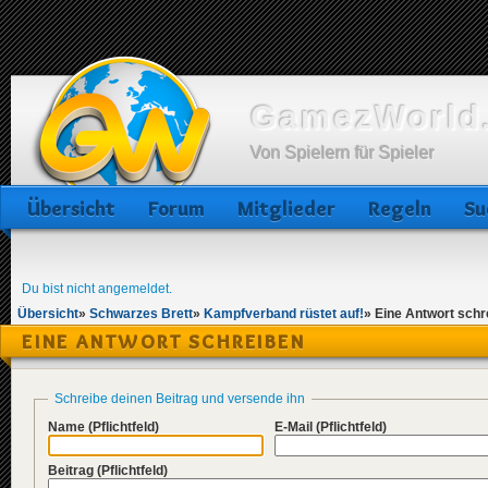
GamezWorld.
Von Spielern für Spieler
Übersicht
Forum
Mitglieder
Regeln
Su
Du bist nicht angemeldet.
Übersicht
»
Schwarzes Brett
»
Kampfverband rüstet auf!
»
Eine Antwort schr
EINE ANTWORT SCHREIBEN
Schreibe deinen Beitrag und versende ihn
Name
(Pflichtfeld)
E-Mail
(Pflichtfeld)
Beitrag
(Pflichtfeld)