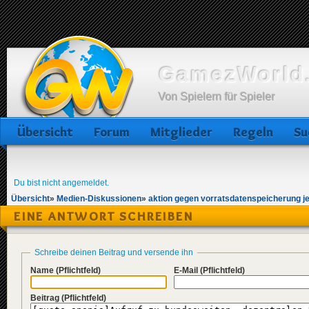
GamezWorld.
Von Spielern für Spieler
Übersicht
Forum
Mitglieder
Regeln
Su
Du bist nicht angemeldet.
Übersicht
»
Medien-Diskussionen
»
aktion gegen vorratsdatenspeicherung jet
EINE ANTWORT SCHREIBEN
Schreibe deinen Beitrag und versende ihn
Name
(Pflichtfeld)
E-Mail
(Pflichtfeld)
Beitrag
(Pflichtfeld)