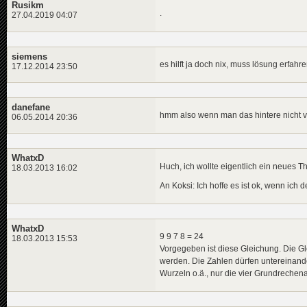
Rusikm
.
27.04.2019 04:07
siemens
es hilft ja doch nix, muss lösung erfahr
17.12.2014 23:50
danefane
hmm also wenn man das hintere nicht v
06.05.2014 20:36
WhatxD
Huch, ich wollte eigentlich ein neues 
18.03.2013 16:02
An Koksi: Ich hoffe es ist ok, wenn ich
WhatxD
9 9 7 8 = 24
18.03.2013 15:53
Vorgegeben ist diese Gleichung. Die Gle
werden. Die Zahlen dürfen untereinand
Wurzeln o.ä., nur die vier Grundrechena