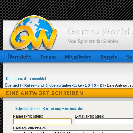
GamezWorld.
Von Spielern für Spieler
Übersicht
Forum
Mitglieder
Regeln
Su
Du bist nicht angemeldet.
Übersicht
»
Rätsel- und Knobelaufgaben-Ecke
»
1 3 4 6 = 24
»
Eine Antwort s
EINE ANTWORT SCHREIBEN
Schreibe deinen Beitrag und versende ihn
Name
(Pflichtfeld)
E-Mail
(Pflichtfeld)
Beitrag
(Pflichtfeld)